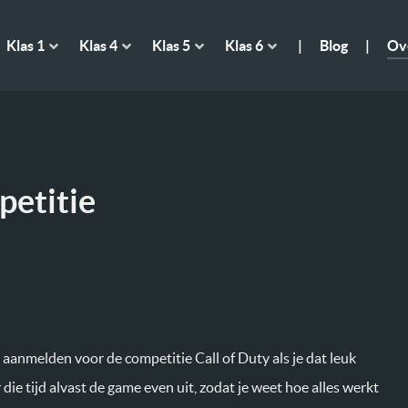
Klas 1
Klas 4
Klas 5
Klas 6
|
Blog
|
Ov
petitie
 aanmelden voor de competitie Call of Duty als je dat leuk
die tijd alvast de game even uit, zodat je weet hoe alles werkt