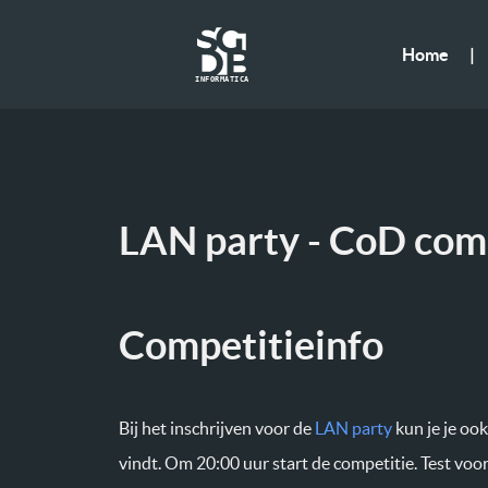
Home
|
I
N
F
O
R
M
A
T
I
C
A
LAN party - CoD com
Competitieinfo
Bij het inschrijven voor de
LAN party
kun je je ook
vindt. Om 20:00 uur start de competitie. Test voor 