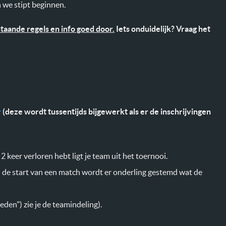
n we stipt beginnen.
taande regels en info goed door.
Iets onduidelijk? Vraag het
r
(deze wordt tussentijds bijgewerkt als er de inschrijvingen
e 2 keer verloren hebt ligt je team uit het toernooi.
j de start van een match wordt er onderling gestemd wat de
den") zie je de teamindeling).