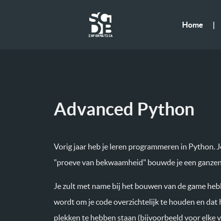
Home
|
I
N
F
O
R
M
A
T
I
C
A
Advanced Python
Vorig jaar heb je leren programmeren in Python. J
"proeve van bekwaamheid" bouwde je een ganze
Je zult met name bij het bouwen van de game hebb
wordt om je code overzichtelijk te houden en dat h
plekken te hebben staan (bijvoorbeeld voor elke v