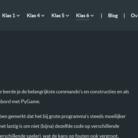
Klas 1
Klas 4
Klas 5
Klas 6
|
Blog
|
Ov
e leerde je de belangrijkste commando's en constructies en als
nbord met PyGame.
en gemerkt dat het bij grote programma's steeds moeilijker
et lastig is om niet (bijna) dezelfde code op verschillende
erschillende speler), wat de kans op fouten ook vergroot.