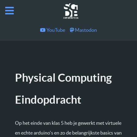
I
N
F
O
R
M
A
T
I
C
A
YouTube
Mastodon
Physical Computing
Eindopdracht
Op het einde van klas 5 heb je gewerkt met virtuele
en echte arduino's en zo de belangrijkste basics van