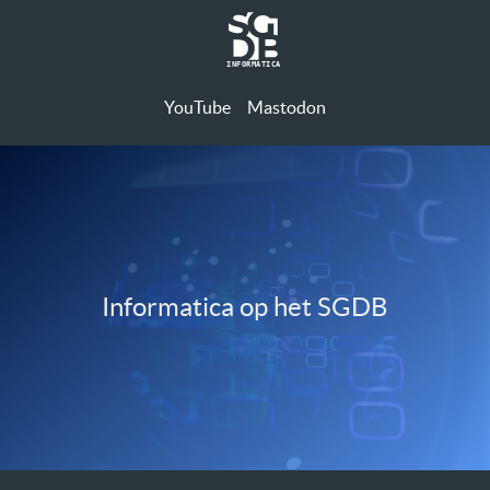
I
N
F
O
R
M
A
T
I
C
A
YouTube
Mastodon
Informatica op het SGDB